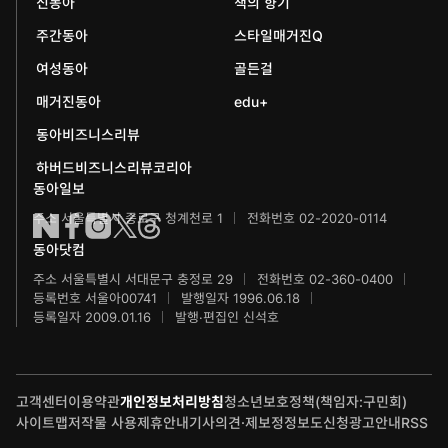
어린이동아
신동아
책의 향기
동아국악콩쿠르
인촌기념회
주간동아
스타일매거진Q
에듀동아
동아음악콩쿠르
일민미술관
여성동아
골든걸
과학동아
동아뮤지컬콩쿠르
신문박물관
매거진동아
edu+
어린이과학동아
동아비즈니스리뷰
동아무용콩쿠르
화정평화재단
하버드비즈니스리뷰코리아
수학동아
동아주니어음악콩쿠르
하서학술재단
동아일보
주소 서울특별시 종로구 청계천로 1
전화번호 02-2020-0114
어린이수학동아
동아주니어국악콩쿠르
동아닷컴
브랜더쿠
동아마라톤
주소 서울특별시 서대문구 충정로 29
전화번호 02-360-0400
등록번호 서울아00741
발행일자 1996.06.18
IT동아
동아연극상
등록일자 2009.01.16
발행·편집인 신석호
게임동아
LG와 함께 하는 서울국제음악콩쿠르
고객센터
이용약관
개인정보처리방침
청소년보호정책(책임자:구민회)
제주 국제사진공모전
사이트맵
저작물 사용
제휴안내
기사의견·제보
정정보도신청
광고안내
RSS