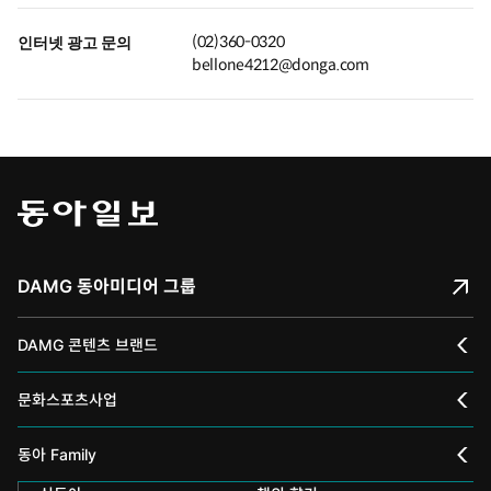
(02)360-0320
인터넷 광고 문의
bellone4212@donga.com
DAMG 동아미디어 그룹
DAMG 콘텐츠 브랜드
채널A
문화스포츠사업
스포츠동아
동아 신춘문예
동아 Family