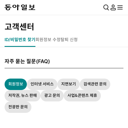
통
마
전
합
이
체
검
페
메
고객센터
색
이
뉴
지
펼
ID/비밀번호 찾기
회원정보 수정
탈퇴 신청
치
기
자주 묻는 질문(FAQ)
회원정보
인터넷 서비스
지면보기
검색관련 문의
저작권, 뉴스 판매
광고 문의
사업&콘텐츠 제휴
전광판 문의